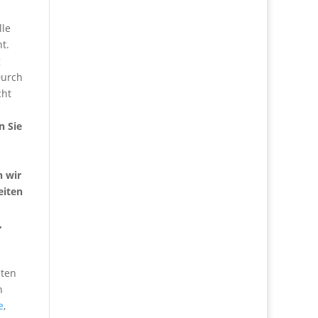
lle
t.
g
Durch
cht
n Sie
n wir
eiten
,
d
aten
n
e
,