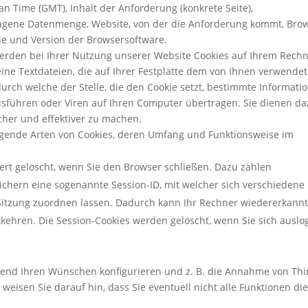
n Time (GMT), Inhalt der Anforderung (konkrete Seite),
tragene Datenmenge, Website, von der die Anforderung kommt, Brow
e und Version der Browsersoftware.
werden bei Ihrer Nutzung unserer Website Cookies auf Ihrem Rech
eine Textdateien, die auf Ihrer Festplatte dem von Ihnen verwende
rch welche der Stelle, die den Cookie setzt, bestimmte Informati
sführen oder Viren auf Ihren Computer übertragen. Sie dienen da
cher und effektiver zu machen.
lgende Arten von Cookies, deren Umfang und Funktionsweise im
ert gelöscht, wenn Sie den Browser schließen. Dazu zählen
ichern eine sogenannte Session-ID, mit welcher sich verschiedene
itzung zuordnen lassen. Dadurch kann Ihr Rechner wiedererkannt
kehren. Die Session-Cookies werden gelöscht, wenn Sie sich auslo
hend Ihren Wünschen konfigurieren und z. B. die Annahme von Thi
weisen Sie darauf hin, dass Sie eventuell nicht alle Funktionen di