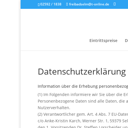
02592 / 1838
freibadselm@t-online.de
Eintrittspreise
D
Datenschutzerklärung
Information über die Erhebung personenbezo
(1) Im Folgenden informiere wir Sie über die
Personenbezogene Daten sind alle Daten, die au
Nutzerverhalten.
(2) Verantwortlicher gem. Art. 4 Abs. 7 EU-Da
c/o Anke-Kristin Karch, Werner Str. 1, 59379 
den 1. Vorsitzenden Dr. Steffen Lorscheider un