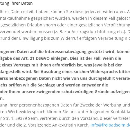
itung Ihrer Daten
 Ihrer Daten erteilt haben, können Sie diese jederzeit widerrufen. A
ntaktaufnahme gespeichert wurden, werden in diesem Fall gelösch
er gesetzlichen Erlaubnisnorm oder einer gesetzlichen Verpflichtun
erwendet werden müssen (z. B. zur Vertragsdurchführung etc.). 
rund der Einwilligung bis zum Widerruf erfolgten Verarbeitung ni
ezogenen Daten auf die Interessenabwägung gestützt wird, könne
abe des Art. 21 DSGVO einlegen. Dies ist der Fall, wenn die
eines Vertrags mit Ihnen erforderlich ist, was jeweils bei der
argestellt wird. Bei Ausübung eines solchen Widerspruchs bitte
personenbezogenen Daten nicht wie von uns durchgeführt verarb
uchs prüfen wir die Sachlage und werden entweder die
 oder Ihnen unsere zwingenden schutzwürdigen Gründe aufzeigen
n.
eitung Ihrer personenbezogenen Daten für Zwecke der Werbung un
Ihren Werbewiderspruch können Sie uns unter folgenden Kontaktd
 Str. 1, 59379 Selm, vertreten durch den Vorstand, dieser vertrete
der und die 2. Vorsitzende Anke-Kristin Karch,
info@freibadselm.d