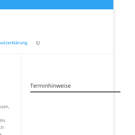
utzerklärung
Terminhinweise
ssen,
elm,
ch
e