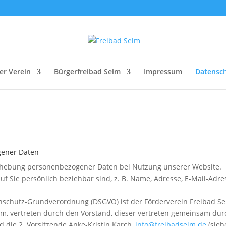
er Verein
Bürgerfreibad Selm
Impressum
Datensch
gener Daten
 Erhebung personenbezogener Daten bei Nutzung unserer Website.
f Sie persönlich beziehbar sind, z. B. Name, Adresse, E-Mail-Adre
tenschutz-Grundverordnung (DSGVO) ist der Förderverein Freibad S
Selm, vertreten durch den Vorstand, dieser vertreten gemeinsam dur
d die 2. Vorsitzende Anke-Kristin Karch,
info@freibadselm.de
(sieh