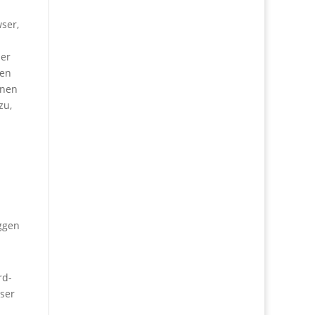
ser,
ner
ten
onen
zu,
ggen
rd-
eser