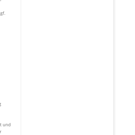
gf.
g
ät und
r